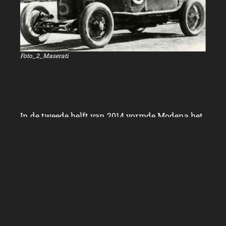
Foto_2_Maserati
In de tweede helft van 2014 vormde Modena het
toneel voor een indrukwekkende
tentoonstelling van een aantal van de meeste
spraakmakende modellen uit de historie van
Maserati. Het Museo Casa Enzo Ferrari herbergt
dan een speciale expositie van vele iconische
Maserati-modellen, zowel personenauto’s als
racewagens, die bij elkaar worden gebracht
omdat ze zo’n speciale rol in de geschiedenis
van het merk met de drietand hebben gespeeld.