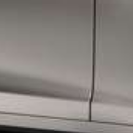
Maserati bes
vandaag 100 j