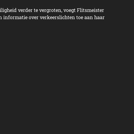
iligheid verder te vergroten, voegt Flitsmeister
en informatie over verkeerslichten toe aan haar
c
public schrijft dagelijks over nieuws uit de
. Volg ons ook via Twitter, Facebook en