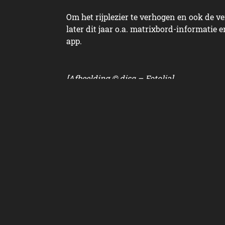
Om het rijplezier te verhogen en ook de ve
later dit jaar o.a. matrixbord-informatie 
app.
[Afbeelding © disq – Fotolia]
Redactie Carrepubli
De redactie van Carre
automotive industrie
Instagram.