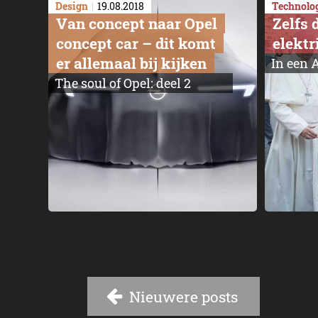
Design
19.08.2018
Technolo
Van concept naar Opel
Zelfs 
concept car – dit komt
elektr
er allemaal bij kijken
In een 
The soul of Opel: deel 2
Nieuwere posts