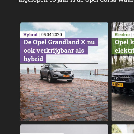
Hybrid
05.04.2020
Electric
De Opel Grandland X nu
Opel k
ook verkrijgbaar als
elektr
hybrid