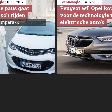
gie
01.06.2017
Technologie
14.02.2017
de paus gaat
Peugeot wil Opel ko
isch rijden
voor de technologie
elektrische auto’s
Ampera-E