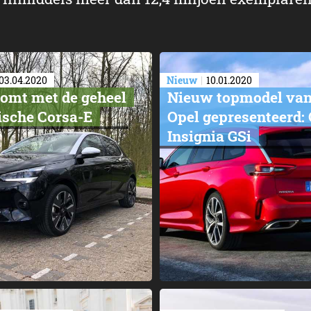
03.04.2020
Nieuw
10.01.2020
omt met de geheel
Nieuw topmodel va
ische Corsa-E
Opel gepresenteerd: 
Insignia GSi