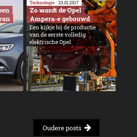
Technologie
23.01.2017
pen
Zo wordt de Opel
 van
Ampera-e gebouwd
Een kijkje bij de productie
van de eerste volledig
elektrische Opel
Oudere posts