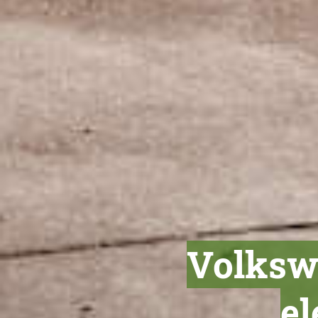
Volksw
el