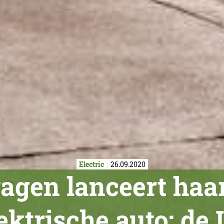
Electric
26.09.2020
agen lanceert haa
ektrische auto: de 