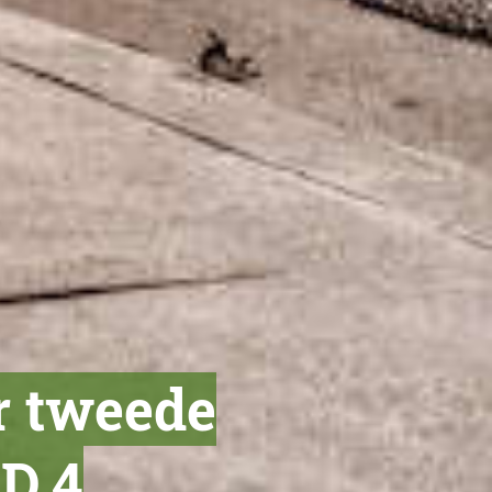
r tweede
ID.4