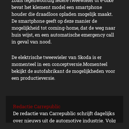
Zoals tegenwoordig iedere tweewieler of e-bike
bevat het klement model een smartphone
houder die draadloos opladen mogelijk maakt.
De smartphone geeft op deze manier de
mogelijkheid tot coming-home, dat de weg naar
huis wijst, en een automatische emergency call
in geval van nood.
De elektrische tweewieler van Skoda is er
momenteel in een conceptversie.Momenteel
bekijkt de autofabrikant de mogelijkheden voor
een productieversie.
Easy way
Redactie Carrepublic
De redactie van Carrepublic schrijft dagelijks
over nieuws uit de automotive industrie. Volg
ons ook via Twitter, Facebook en Instagram.