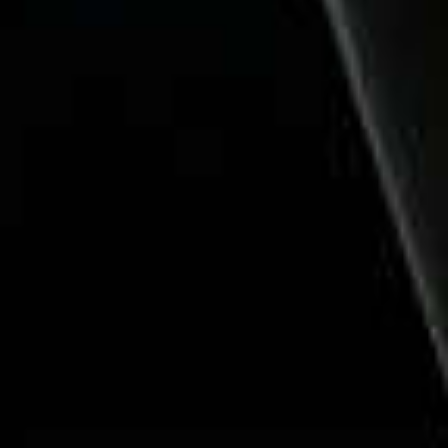
elektrisch
tweewieler 
Skoda