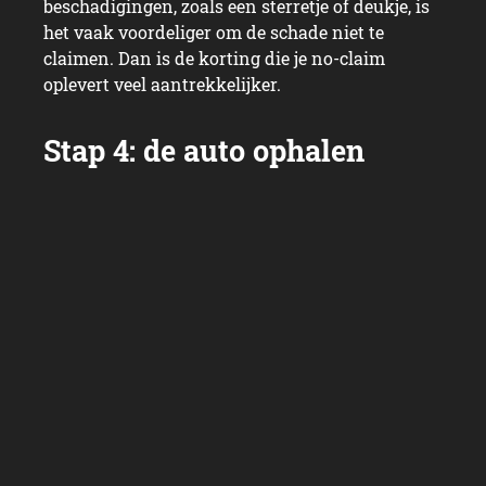
beschadigingen, zoals een sterretje of deukje, is
het vaak voordeliger om de schade niet te
claimen. Dan is de korting die je no-claim
oplevert veel aantrekkelijker.
Stap 1: pak de polis e
Als het verlossende telefoontje komt dat je auto
klaar is, spreek je een datum af waarop je de
auto kunt ophalen. Als je gebruik hebt gemaakt
van vervangend vervoer, kun je dit voertuig
meteen weer inleveren. Op het schadeherstel
van je auto zit overigens een garantie van 4 jaar.
Jeroen
Jeroen is al meer dan 15 jaar betrokken bij
Dutchcowboys en de andere titels. Begonnen