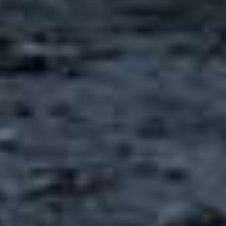
elektrisc
e-208 Unboring The Futu