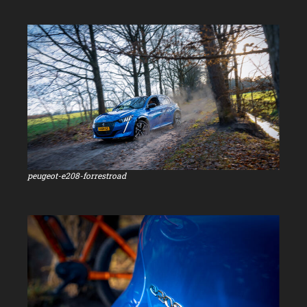
peugeot-e208-forrestroad