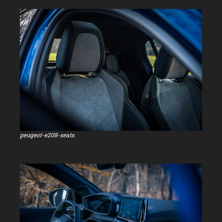
peugeot-e208-seats